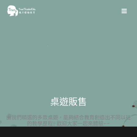
跳
MAI
至
MEN
主
要
內
容
桌遊販售
由我們精選的多款桌遊，能夠結合教育創造出不同以往
的教學歷程!! 歡迎大家一起來體驗~~