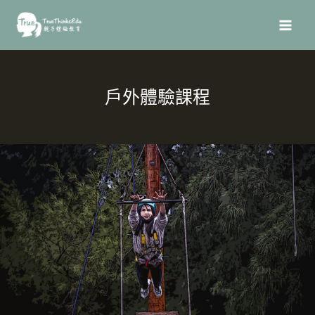
跳
MAI
至
MEN
主
要
內
戶外體驗課程
容