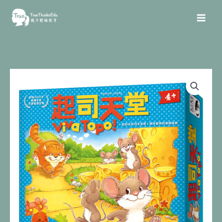
跳
MAI
至
MEN
主
要
內
起
容
司
天
堂
數
量