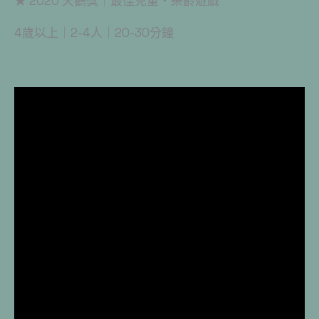
★ 2020 天鵝獎｜最佳兒童・樂齡遊戲
4歲以上｜2-4人｜20-30分鐘