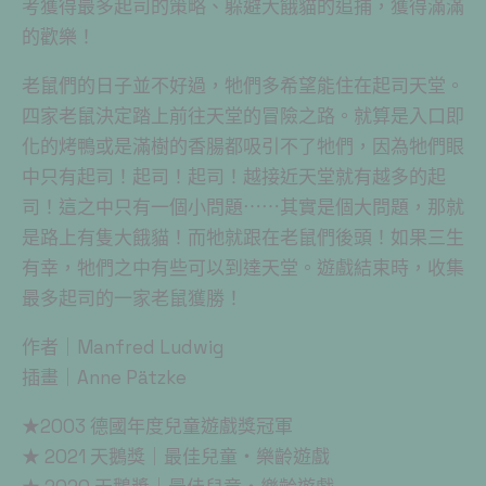
考獲得最多起司的策略、躲避大餓貓的追捕，獲得滿滿
的歡樂！
老鼠們的日子並不好過，牠們多希望能住在起司天堂。
四家老鼠決定踏上前往天堂的冒險之路。就算是入口即
化的烤鴨或是滿樹的香腸都吸引不了牠們，因為牠們眼
中只有起司！起司！起司！越接近天堂就有越多的起
司！這之中只有一個小問題⋯⋯其實是個大問題，那就
是路上有隻大餓貓！而牠就跟在老鼠們後頭！如果三生
有幸，牠們之中有些可以到達天堂。遊戲結束時，收集
最多起司的一家老鼠獲勝！
作者｜Manfred Ludwig
插畫｜Anne Pätzke
★2003 德國年度兒童遊戲獎冠軍
★ 2021 天鵝獎｜最佳兒童・樂齡遊戲