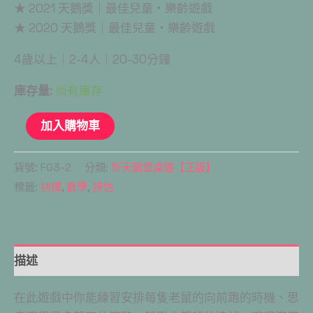
★ 2021 天鵝獎｜最佳兒童・樂齡遊戲
★ 2020 天鵝獎｜最佳兒童・樂齡遊戲
4歲以上｜2-4人｜20-30分鐘
庫存量:
尚有庫存
加入購物車
貨號:
F03-2
分類:
新天鵝堡桌遊【正版】
標籤:
抉擇
,
數學
,
評估
描述
在此遊戲中你能練習安排每隻老鼠的向前跑的時機、思